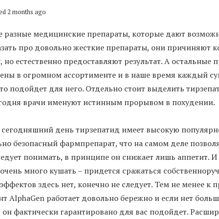
ed 2 months ago
е разные медицинские препараты, которые дают возможно
зать про довольно жесткие препараты, они причиняют к
, но естественно предоставляют результат. А остальные 
ены в огромном ассортименте и в наше время каждый су
что подойдет для него. Отдельно стоит выделить тирзепат
годня врачи именуют истинным прорывом в похудении.
 сегодняшний день тирзепатид имеет высокую популярн
ьно безопасный фармпрепарат, что на самом деле позволя
едует понимать, в принципе он снижает лишь аппетит. И
очень много кушать – придется сражаться собственноручн
эффектов здесь нет, конечно не следует. Тем не менее к 
т AlphaGen работает довольно бережно и если нет больш
 он фактически гарантировано для вас подойдет. Расши