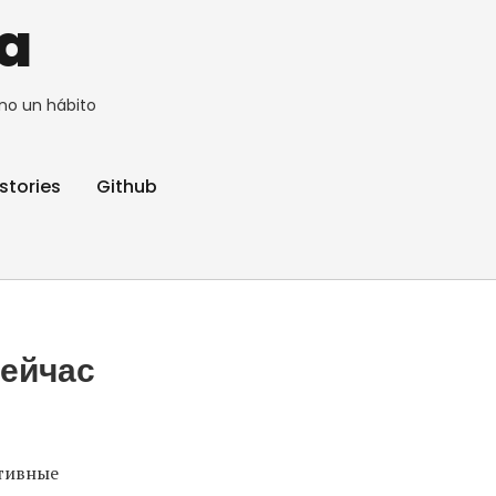
a
no un hábito
stories
Github
сейчас
ктивные