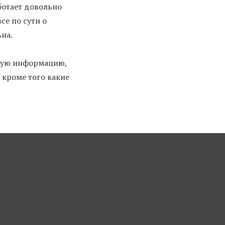
ботает довольно
се по сути о
на.
ьную информацию,
 кроме того какие