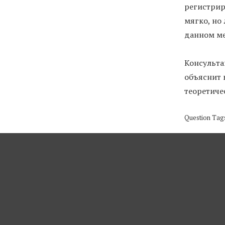
регистрир
мягко, но 
данном ме
Консульта
объяснит 
теоретиче
Question Tag