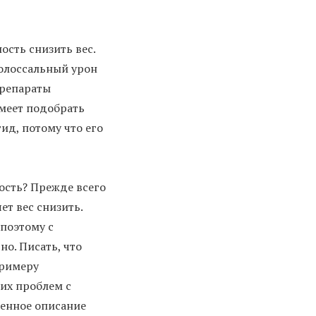
сть снизить вес.
олоссальный урон
препараты
меет подобрать
ид, потому что его
ость? Прежде всего
ет вес снизить.
 поэтому с
о. Писать, что
примеру
их проблем с
ренное описание