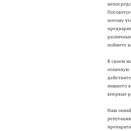
непосредс
Посоветуе
потому чт
предварит
различных
поймете к
В своем м
отличную 
действите
лишнего в
впервые р
Наш онлай
репутацию
препарата