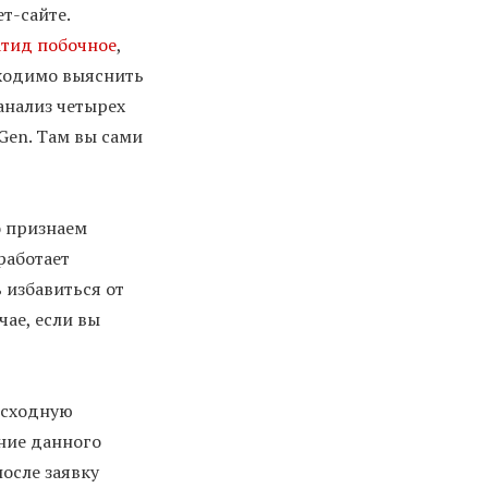
т-сайте.
атид побочное
,
бходимо выяснить
анализ четырех
Gen. Там вы сами
о признаем
работает
 избавиться от
чае, если вы
осходную
ение данного
осле заявку