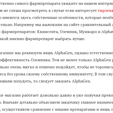
твенно самого фармпрепарата увидите на нашем интерне
м не спеша просмотреть в случае если интересует
тирзеп
о имеются здесь собственные особенности, которые нео
ельно. Например мы выложили на сайте сравнительный 
 фармпрепаратов: Квинсента, Оземпик, Мунжаро и Alpha
акой именно фармпрепарат выбрать лучше.
агазине мы реализуем лишь AlphaGen, однако естественн
эффективность Оземпика. Тем не менее только AlphaGen 
льно очень мягко и отлично подойдет, чтобы не торопясь
еса без урона своему собственному иммунитету. В том слу
ешили похудеть, то следует заказать AlphaGen.
н-магазин работает довольно давно и уже получил прев
. Вначале детально объясняем заказчику главное назнач
, осуществляем сравнение с иными препаратами и лишь п