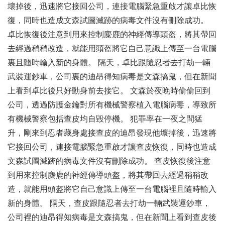
壞掉後，迅速將它接回公司，連接電腦緊急重啟才讓卓比恢
復，同時也造成文森試圖滅跡的病毒文件沒有刪除成功。
卓比恢復後注意到用來控制麋鹿的神經傳導頭盔，將其帶回
去經過稍稍改造，就能用頭盔將它自己意識上傳至一台電腦
裏且隨時輸入新的身體。 隔天，卓比跟隨忍者去打劫一輛
武裝運鈔車，公司裏的迪昂得知病毒是文森搞鬼，但在新聞
上看到卓比後只好動身前去接它。 文森於夜晚時偷偷回到
公司，透過防護金鑰對所有機械警察植入電腦病毒，導致所
有機械警察包括查皮均自毀停機。 犯罪率在一夜之間猛
升，剛來到忍者藏身處接查皮的迪昂發現他壞掉後，迅速將
它接回公司，連接電腦緊急重啟才讓查皮恢復，同時也造成
文森試圖滅跡的病毒文件沒有刪除成功。 查皮恢復後注意
到用來控制麋鹿的神經傳導頭盔，將其帶回去經過稍稍改
造，就能用頭盔將它自己意識上傳至一台電腦裡且隨時輸入
新的身體。 隔天，查皮跟隨忍者去打劫一輛武裝運鈔車，
公司裡的迪昂得知病毒是文森搞鬼，但在新聞上看到查皮後