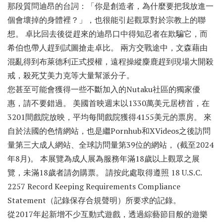
那段質問迪昂的台詞：「你是創造者，為什麼要把我放進一
個會壞掉的身體裡？」，也很能引起觀眾對於宗教上的聯
想。 卓比回去後從趕來的迪昂口中得知忍者在欺騙它，而
希伯也帶人趕到試圖搶走卓比。 兩方交戰途中，文森藉由
混亂得到布萊德利正式授權，遠程操縱麋鹿趕到現場大開殺
戒，殺死艾美力克等大量幫派分子。
您甚至可能會獲得一些不斷加入的Nutaku社區的獨家優
惠，請不要錯過。 美國首映週末以1330萬美元居榜首，在
3201間戲院放映，平均每間戲院獲得4155美元的票房。 來
自於法國的色情網站，也是繼Pornhub和XVideos之後訪問
量第三大成人網站、全球訪問量第39位的網站， (截至2024
年8月)。 本展覽為成人展為服務年滿18歲以上觀眾之展
覽，未滿18歲者請勿購票。 請按此處取得遵照 18 U.S.C.
2257 Record Keeping Requirements Compliance
Statement（記錄保存合規聲明）所要求的記錄。
從2017年起新增不少互動式遊戲，透過綜藝節目般的遊樂