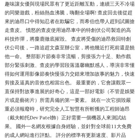
趣味讓女優與現場民眾有了更近距離互動，連續三天不冷場
的同樂遊戲，粉絲熱血沸騰，嗨翻全場啊! 查皮回去後從趕
來的迪昂口中得知忍者在欺騙它，而希伯也帶人趕到試圖搶
走查皮。 憤怒的查皮使用迪昂車中的特創伏公司製造的高
科技炸彈，將麋鹿徹底摧毀。 查皮將受傷的迪昂救回特創
伏公司後，一路追趕文森至辦公室，將他幾近打死前還是饒
他一命。 整部影片節奏非常流暢，剪接張力十足、動作戲
部分緊張刺激、查皮的學習段落溫馨幽默感人，導演非常懂
得如何運用影像節奏快慢張力交錯來增加故事的魅力，快速
剪接及逼真的音效也相當出色。 最重要的，它會讓觀眾一
直保持對故事進展的好奇心，這是一部好電影（不管是娛樂
片或是藝術片）所需具備的第一要素。 就在一次它損毀嚴
重必須報廢時，研究完全人工智慧有所斬獲的工程師迪昂
（戴夫帕托Dev Patel飾）正好需要一個機器人來測試結
果。 國外一名網友根據自身經驗，並針對全球前11大免費
的成人網站進行評點。 評分的標準有更新速度、影片品