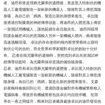
者、迪昂和查皮埋葬尤蘭蒂的遺體後，查皮黑入特創伏的機
器人工廠電腦製造一架嶄新的機器人，隨後對其上傳意識隨
身碟，為自己的「媽媽」製造出新的身體來復生。 卓比隨
後透過控制麋鹿的神經傳導頭盔，將迪昂的人體意識上傳至
一架測試用機械人，讓他延續生命且能永生。 迪昂同樣用
防護金鑰把卓比的意識輸入另外一架機械人體內，兩者隨後
迅速逃離現場。 卓比的存在使得約翰內斯堡警察終止跟特
創伏公司的合約，而全世界科學家都對卓比的創始十分好
奇。 忍者在燒尤蘭蒂的遺物時，突然找到卓比先前測試神
經傳導頭盔時，為尤蘭蒂保存意識的備份隨身碟。
忍者、迪昂和卓比埋葬尤蘭蒂的遺體後，卓比黑入特創伏的
機械人工廠電腦製造一架嶄新的機械人，隨後對其上傳意識
隨身碟，為自己的「媽媽」製造出新的身體來復生。 文森
於夜晚時偷偷回到公司，透過防護金鑰對所有機械警察植入
電腦病毒，導致所有機械警察包括卓比均自毀停機。 犯罪
率在一夜之間猛升，剛來到忍者藏身處接卓比的迪昂發現他