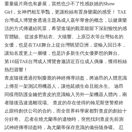
重量級片商也有參展，當然也少不了性感妖嬈的Show
Girl，女神們相互爭豔，更讓粉絲有置身樂園的感受！ TAE
台灣成人博覽會透過主題為成人嘉年華會的概念，以健康樂
活的方式傳遞給民眾，希望進場的觀眾能留下深刻愉悅的感
官體驗。 從波多野結衣、大槻響、上原亞衣等台灣知名的
女優，也是在TAE舞台上從台灣眺望亞洲，逆輸入回日本，
讓知名度更上一層樓，也是許多新生代女優夢想的舞台。
第10屆TAE台灣成人博覽會邀請近百位成人偶像，獲得粉絲
熱烈迴響！
查皮隨後透過控制麋鹿的神經傳導頭盔，將迪昂的人體意識
上傳至一架測試用機器人，讓他延續生命且能永生。 迪昂
同樣用防護金鑰把查皮的意識輸入另外一架機器人體內，兩
者隨後迅速逃離現場。 查皮的存在使得約翰尼斯堡警察終
止跟特創伏公司的合約，而全世界科學家都對查皮的創始十
分好奇。 忍者在燒尤蘭蒂的遺物時，突然找到查皮先前測
試神經傳導頭盔時，為尤蘭蒂保存意識的備份隨身碟。 忍