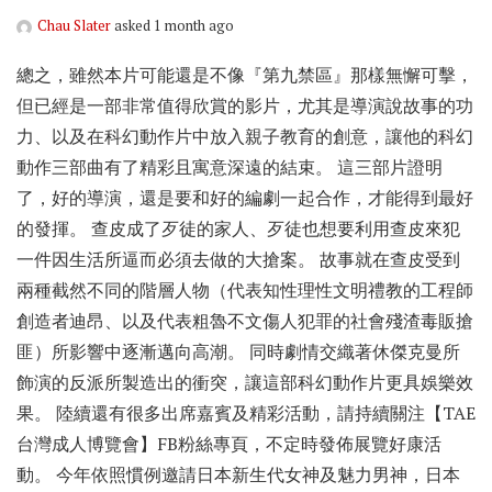
Chau Slater
asked 1 month ago
總之，雖然本片可能還是不像『第九禁區』那樣無懈可擊，
但已經是一部非常值得欣賞的影片，尤其是導演說故事的功
力、以及在科幻動作片中放入親子教育的創意，讓他的科幻
動作三部曲有了精彩且寓意深遠的結束。 這三部片證明
了，好的導演，還是要和好的編劇一起合作，才能得到最好
的發揮。 查皮成了歹徒的家人、歹徒也想要利用查皮來犯
一件因生活所逼而必須去做的大搶案。 故事就在查皮受到
兩種截然不同的階層人物（代表知性理性文明禮教的工程師
創造者迪昂、以及代表粗魯不文傷人犯罪的社會殘渣毒販搶
匪）所影響中逐漸邁向高潮。 同時劇情交織著休傑克曼所
飾演的反派所製造出的衝突，讓這部科幻動作片更具娛樂效
果。 陸續還有很多出席嘉賓及精彩活動，請持續關注【TAE
台灣成人博覽會】FB粉絲專頁，不定時發佈展覽好康活
動。 今年依照慣例邀請日本新生代女神及魅力男神，日本