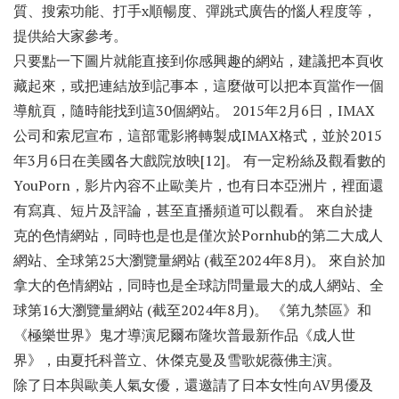
質、搜索功能、打手x順暢度、彈跳式廣告的惱人程度等，
提供給大家參考。
只要點一下圖片就能直接到你感興趣的網站，建議把本頁收
藏起來，或把連結放到記事本，這麼做可以把本頁當作一個
導航頁，隨時能找到這30個網站。 2015年2月6日，IMAX
公司和索尼宣布，這部電影將轉製成IMAX格式，並於2015
年3月6日在美國各大戲院放映[12]。 有一定粉絲及觀看數的
YouPorn，影片內容不止歐美片，也有日本亞洲片，裡面還
有寫真、短片及評論，甚至直播頻道可以觀看。 來自於捷
克的色情網站，同時也是也是僅次於Pornhub的第二大成人
網站、全球第25大瀏覽量網站 (截至2024年8月)。 來自於加
拿大的色情網站，同時也是全球訪問量最大的成人網站、全
球第16大瀏覽量網站 (截至2024年8月)。 《第九禁區》和
《極樂世界》鬼才導演尼爾布隆坎普最新作品《成人世
界》，由夏托科普立、休傑克曼及雪歌妮薇佛主演。
除了日本與歐美人氣女優，還邀請了日本女性向AV男優及