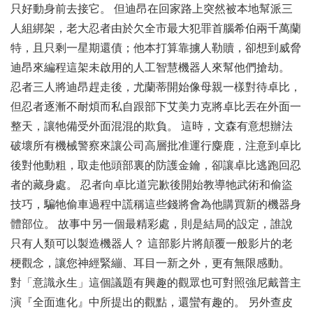
只好動身前去接它。 但迪昂在回家路上突然被本地幫派三
人組綁架，老大忍者由於欠全市最大犯罪首腦希伯兩千萬蘭
特，且只剩一星期還債；他本打算靠擄人勒贖，卻想到威脅
迪昂來編程這架未啟用的人工智慧機器人來幫他們搶劫。
忍者三人將迪昂趕走後，尤蘭蒂開始像母親一樣對待卓比，
但忍者逐漸不耐煩而私自跟部下艾美力克將卓比丟在外面一
整天，讓牠備受外面混混的欺負。 這時，文森有意想辦法
破壞所有機械警察來讓公司高層批准運行麋鹿，注意到卓比
後對他動粗，取走他頭部裏的防護金鑰，卻讓卓比逃跑回忍
者的藏身處。 忍者向卓比道完歉後開始教導牠武術和偷盜
技巧，騙牠偷車過程中謊稱這些錢將會為他購買新的機器身
體部位。 故事中另一個最精彩處，則是結局的設定，誰說
只有人類可以製造機器人？ 這部影片將顛覆一般影片的老
梗觀念，讓您神經緊繃、耳目一新之外，更有無限感動。
對「意識永生」這個議題有興趣的觀眾也可對照強尼戴普主
演『全面進化』中所提出的觀點，還蠻有趣的。 另外查皮