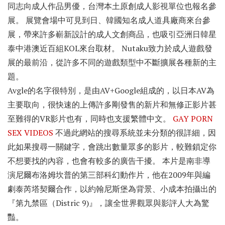
同志向成人作品男優，台灣本土原創成人影視單位也報名參
展。 展覽會場中可見到日、韓國知名成人道具廠商來台參
展，帶來許多嶄新設計的成人文創商品，也吸引亞洲日韓星
泰中港澳近百組KOL來台取材。 Nutaku致力於成人遊戲發
展的最前沿，從許多不同的遊戲類型中不斷擴展各種新的主
題。
Avgle的名字很特別，是由AV+Google組成的，以日本AV為
主要取向，很快速的上傳許多剛發售的新片和無修正影片甚
至難得的VR影片也有，同時也支援繁體中文。
GAY PORN
SEX VIDEOS
不過此網站的搜尋系統並未分類的很詳細，因
此如果搜尋一關鍵字，會跳出數量眾多的影片，較難鎖定你
不想要找的內容，也會有較多的廣告干擾。 本片是南非導
演尼爾布洛姆坎普的第三部科幻動作片，他在2009年與編
劇泰芮塔契爾合作，以約翰尼斯堡為背景、小成本拍攝出的
『第九禁區（Distric 9)』，讓全世界觀眾與影評人大為驚
豔。