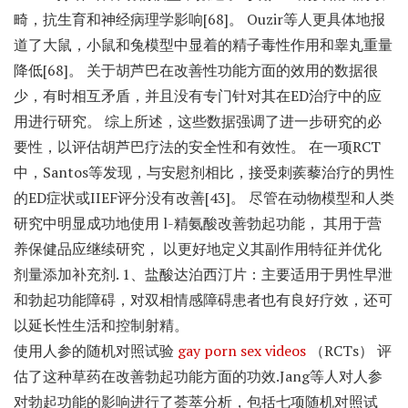
畸，抗生育和神经病理学影响[68]。 Ouzir等人更具体地报
道了大鼠，小鼠和兔模型中显着的精子毒性作用和睾丸重量
降低[68]。 关于胡芦巴在改善性功能方面的效用的数据很
少，有时相互矛盾，并且没有专门针对其在ED治疗中的应
用进行研究。 综上所述，这些数据强调了进一步研究的必
要性，以评估胡芦巴疗法的安全性和有效性。 在一项RCT
中，Santos等发现，与安慰剂相比，接受刺蒺藜治疗的男性
的ED症状或IIEF评分没有改善[43]。 尽管在动物模型和人类
研究中明显成功地使用 l-精氨酸改善勃起功能， 其用于营
养保健品应继续研究， 以更好地定义其副作用特征并优化
剂量添加补充剂. 1、盐酸达泊西汀片：主要适用于男性早泄
和勃起功能障碍，对双相情感障碍患者也有良好疗效，还可
以延长性生活和控制射精。
使用人参的随机对照试验
gay porn sex videos
（RCTs） 评
估了这种草药在改善勃起功能方面的功效.Jang等人对人参
对勃起功能的影响进行了荟萃分析，包括七项随机对照试