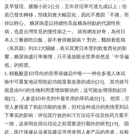
及早發現、腫瘤小於2公分，五年存活率可達九成以上；但
若已發生轉移，預後則會大幅惡化，因此不應因「不痛」而
掉以輕心。 糖尿病是以持續性高血糖為特點的代謝性疾
病，也是台灣常見的慢性病之一。 就有網友好奇，為何日
本人三餐都吃白飯，卻不會得糖尿病？ 對此，醫師蒼藍鴿
（吳其穎）列出2大關鍵，表示其實日本受到飲食西化的影
響，糖尿病盛行率漸增，只不過放眼全世界依然是「中等偏
低」的程度。
L-精氨酸是ED导向的营养保健品中唯一一种在多项人体试
验中可重复地证明勃起功能显着改善的成分[25]。 其功效可
能是由NO的生物利用度增加驱动的，这可能会增强勃起功
能[7]。 人参是ED补充剂中最常用的草药成分[7]。 然而，尽
管人参报道了勃起功能的改善，但对这种成分的热情受到以
下事实的影响：评估其疗效的RCT方法论不佳且给药方案不
一致，这表明在得出结论之前需要进行额外的研究[19]。 因
此，医疗保健从业者应建议寻求使用人参产品的患者，在检