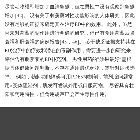
尽管动物模型增加了血清睾酮，但在男性中没有观察到睾酮
增加[42]。 没有关于刺蒺藜对性功能影响的人体研究，因此
没有足够的证据来确定其在治疗ED中的效用。 此外，虽然
尚未对蒺藜的副作用进行明确的研究，但已有食用蒺藜后肾
衰竭和肝衰竭的病例报告[45，46]。 鉴于缺乏证据支持其在
ED治疗中的疗效和潜在的毒副作用，需要进一步的研究来
评估含有刺蒺藜的ED补充剂。 男性用药的”效果最好”需根
据具体健康问题判断，不存在通用最优药物，需针对症状选
择。 例如，勃起功能障碍可用PDE5抑制剂，前列腺问题常
用α受体阻滞剂，脱发可尝试外用或口服药物。 尽管具有壮
阳和药用特性，但食用胡芦巴会产生毒性作用。