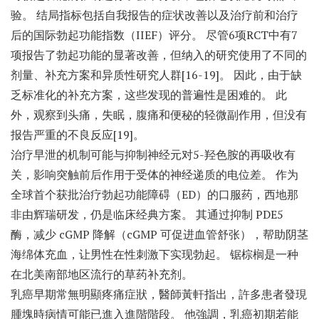
验。 结局指标包括自我报告的症状改善以及治疗前和治疗
后的国际勃起功能指数（IIEF）评分。 尽管6项RCT中有7
项报告了勃起功能的显著改善，但纳入的研究使用了不同的
剂量、补充方案和异质性研究人群[16-19]。 因此，由于缺
乏标准化的补充方案，这些发现的普遍性是困难的。 此
外，观察到头痛，失眠，腹痛和便秘的轻微副作用，但没有
报告严重的不良反应[19]。
治疗早泄的机制可能与抑制神经元对5-羟色胺的再吸收有
关，影响突触前后作用于受体的神经递质的电位差。 作为
全球首个获批治疗勃起功能障碍（ED）的口服药，西地那
非由辉瑞研发，仍是临床经典方案。 其通过抑制 PDE5
酶，减少 cGMP 降解（cGMP 可促进血管舒张），帮助阴茎
海绵体充血，让男性在性刺激下实现勃起。 锯棕榈是一种
在北美南部地区流行的草药补充剂。
乳癌早期常無明顯疼痛症狀，醫師黃軒指出，許多患者發現
腫塊時病情可能已進入進階階段。 他強調，乳癌初期若能