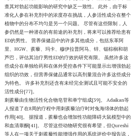
查其对勃起功能影响的研究中缺乏一致性。 此外，由于标
准化人参在补充剂中的浓度存在挑战，人参活性成分在整个
植物中的分布不均匀是另一个问题。 尽管有这些限制，人
参仍然是一种潜在的有前途的补充剂，将来可以推荐给患有
ED的男性。 营养保健品中的许多其他成分，包括东革阿
里、HGW、蒺藜、玛卡、穆伊拉普阿马、锌、锯棕榈和胡
芦巴，评估其治疗男性ED的疗效的研究有限。 虽然许多这
些成分在单独给药和在体外受控条件下可能显示出增强勃起
组织的功效，但营养保健品通常以高剂量混合许多这些成分
为特色。 许多补充剂还含有未经完全测试且可能不安全的
活性成分[77]。
刺蒺藜由生物活性化合物皂苷和单宁组成[39]。 Adaikan等
人报道了在8周的疗程中用刺蒺藜治疗时对兔海绵体的勃起
作用[40]。 据报道，蒺藜也会增加性功能障碍大鼠模型中的
和血清睾酮[41]。 尽管这些动物研究很有希望，但Qureshi
等人在一项关于刺蒺藜性能增强作用的系统评价中报告说，