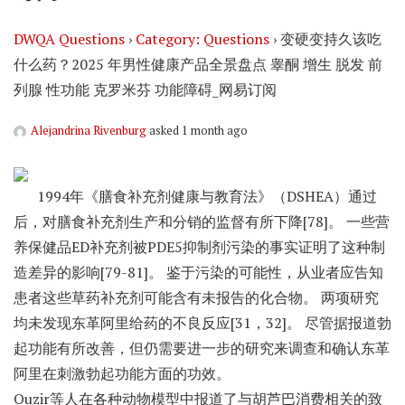
DWQA Questions
›
Category: Questions
›
变硬变持久该吃
什么药？2025 年男性健康产品全景盘点 睾酮 增生 脱发 前
列腺 性功能 克罗米芬 功能障碍_网易订阅
Alejandrina Rivenburg
asked 1 month ago
1994年《膳食补充剂健康与教育法》（DSHEA）通过
后，对膳食补充剂生产和分销的监督有所下降[78]。 一些营
养保健品ED补充剂被PDE5抑制剂污染的事实证明了这种制
造差异的影响[79-81]。 鉴于污染的可能性，从业者应告知
患者这些草药补充剂可能含有未报告的化合物。 两项研究
均未发现东革阿里给药的不良反应[31，32]。 尽管据报道勃
起功能有所改善，但仍需要进一步的研究来调查和确认东革
阿里在刺激勃起功能方面的功效。
Ouzir等人在各种动物模型中报道了与胡芦巴消费相关的致