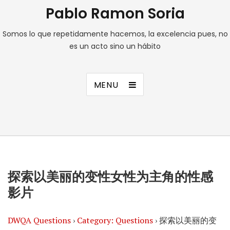
Pablo Ramon Soria
Somos lo que repetidamente hacemos, la excelencia pues, no
es un acto sino un hábito
MENU
探索以美丽的变性女性为主角的性感
影片
DWQA Questions
›
Category: Questions
›
探索以美丽的变