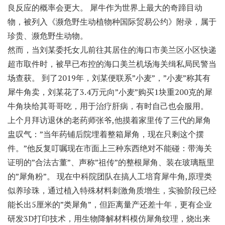
良反应的概率会更大。 犀牛作为世界上最大的奇蹄目动
物，被列入《濒危野生动植物种国际贸易公约》附录，属于
珍贵、濒危野生动物。
然而，当刘某委托女儿前往其居住的海口市美兰区小区快递
超市取件时，被早已布控的海口美兰机场海关缉私局民警当
场查获。 到了2019年，刘某便联系”小麦”，”小麦”称其有
犀牛角卖，刘某花了3.4万元向”小麦”购买1块重200克的犀
牛角块给其哥哥吃，用于治疗肝病，有时自己也会服用。
上个月拜访退休的老药师张爷,他摸着家里传了三代的犀角
盅叹气：”当年药铺后院埋着整箱犀角，现在只剩这个摆
件。”他反复叮嘱现在市面上三种东西绝对不能碰：带海关
证明的”合法古董”、声称”祖传”的整根犀角、装在玻璃瓶里
的”犀角粉”。 现在中科院团队在搞人工培育犀牛角,原理类
似养珍珠，通过植入特殊材料刺激角质增生，实验阶段已经
能长出5厘米的”类犀角”，但距离量产还差十年，更有企业
研发3D打印技术，用生物降解材料模仿犀角纹理，烧出来