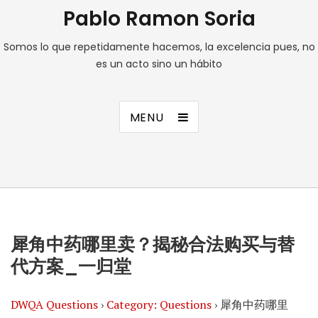
Pablo Ramon Soria
Somos lo que repetidamente hacemos, la excelencia pues, no
es un acto sino un hábito
MENU
犀角中药哪里卖？揭秘合法购买与替
代方案_一归堂
DWQA Questions
›
Category: Questions
›
犀角中药哪里