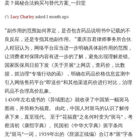
卖？揭秘合法购买与替代方案_一归堂
Lucy Charley
asked 1 month ago
“副作用的范围如何界定，是否包含药品说明书中记载的不
良反应，还是专指其他副作用。 “重庆百君律师事务所合伙
人程冠认为，网络平台应当进一步明确具体副作用的范围，
让消费者对保障内容有进一步的了解，避免出现理解差错。
国家医保局日前下发《关于开展”上网店，查药价，比数
据，抓治理”专项行动的函》，明确在药品价格信息监测中
引入网络售药平台”即送价”和其他渠道药价进行对比，治理
药品不合理高价乱象。
1430年左右成书的《异域图志》就收录了中国第一幅斑马
图画，并简称为福鹿。 由此，中国人对斑马的认识了解传
承下来，直至现代。 至于”花福鹿”之名何时变为”斑马”，考
察清初《康熙字典》、民国初《中华大字典》斑字条尚
无”斑马”一词，1939年出的《辞源正续编》合订本”斑”字条