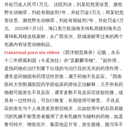
并处罚金人民币1万元。 法院判决，刘某犯危害珍贵、濒危
野生动物罪，判处有期徒刑7年，并处罚金3万元；周某犯危
害珍贵、濒危野生动物罪，判处有期徒刑7年，并处罚金3万
元。 2020年7月3日，海口美兰机场海关缉私局接到海关总
署缉私局移送线索称，从广西东兴、防城港邮寄过来的两个
包裹内有珍贵动物制品。
transexual porn sex videos
《西洋朝贡典录》记载，永乐
十二年榜葛剌国（今孟加拉）亦”贡麒麟等物”。 “副作用，
是指药物在治疗剂量下出现的与治疗目的无关的药理作用，
通常是药物固有药理活性所致，属于药物不良反应。 “西南
医科大学附属医院药学部临床药师张正佶解释，几乎所有药
物都可能发生不良反应，通常多数不良反应症状较轻微，或
具有一过性特点，可自行恢复，长期使用可耐受。 不良反
应的发生与个人体质差异密切相关，比如饮用牛奶后容易腹
泻的乳糖不耐受患者服用了含有乳糖作为辅料的药物，如孟
鲁司特片、唑吡坦片、氯雷他定片等，发生腹痛、腹泻等不