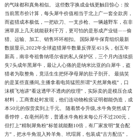
的气味都和真角相似。 这些数字换成金钱更触目惊心：按
当前黑市价计算，每头犀牛价值相当于北上广一套全款房，
而盗猎成本极低，一把砍刀、一支步枪、一辆越野车，在非
洲草原上几天就能获利千万，更可怕的是形成产业链——偷
猎、运输、加工、销售环环相扣。 国际犀牛保育组织最新
数据显示,2022年全球盗猎犀牛数量反弹至451头，创五年
新高，南非夸祖鲁纳塔尔省的私人保护区，三个月内连续损
失7头成年黑犀牛，最让人心痛的是纳米比亚的白犀牛，盗
猎者为取整角，竟活生生把怀孕母犀的肚子剖开。 最搞笑
的是某些直播间,主播拿着电筒猛照所谓”天然犀角梳”，口
沫横飞地讲”看这透甲不透肉的纹理”，实际卖的是模压合成
材料，工商查处时发现，他们连动物检疫证明都能伪造，成
本50元的假货卖到上千元。 随着禁令升级,水牛角突然成了
香饽饽，在亳州药市，普通水牛角粉末每公斤不过200元，
但打上”精制犀角粉”标签就能翻10倍，有厂家发明”复合配
方”，把水牛角混入羚羊角、玳瑁屑，包装成”古方配伍”，