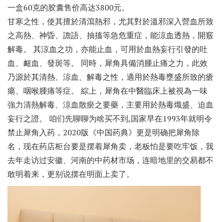
一盒60克的胶囊售价高达3800元。
甘寒之性，使其擅於清瀉熱邪，尤其對於溫邪深入營血所致
之高熱、神昏、譫語、抽搐等急危重症，能涼血透熱，開竅
解毒。 其涼血之功，亦能止血，可用於血熱妄行引發的吐
血、衄血、發斑等。 同時，犀角具備消腫止痛之力，此效
乃源於其清熱、涼血、解毒之性，適用於熱毒壅盛所致的瘡
瘍、咽喉腫痛等症。 綜上，犀角在中醫臨床上被視為一味
強力清熱解毒、涼血散瘀之要藥，主要用於熱毒熾盛、迫血
妄行之證。 咱们先聊聊为啥买不到,国家早在1993年就明令
禁止犀角入药，2020版《中国药典》更是明确把犀角除
名，现在药店柜台要是摆着犀角卖，老板怕是要吃牢饭，我
去年走访过安徽、河南的中药材市场，连暗地里的交易都不
敢明着来，更别说摆在明面上卖了。