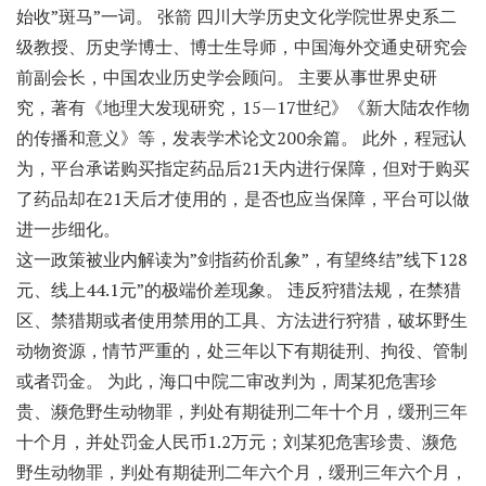
始收”斑马”一词。 张箭 四川大学历史文化学院世界史系二
级教授、历史学博士、博士生导师，中国海外交通史研究会
前副会长，中国农业历史学会顾问。 主要从事世界史研
究，著有《地理大发现研究，15—17世纪》《新大陆农作物
的传播和意义》等，发表学术论文200余篇。 此外，程冠认
为，平台承诺购买指定药品后21天内进行保障，但对于购买
了药品却在21天后才使用的，是否也应当保障，平台可以做
进一步细化。
这一政策被业内解读为”剑指药价乱象”，有望终结”线下128
元、线上44.1元”的极端价差现象。 违反狩猎法规，在禁猎
区、禁猎期或者使用禁用的工具、方法进行狩猎，破坏野生
动物资源，情节严重的，处三年以下有期徒刑、拘役、管制
或者罚金。 为此，海口中院二审改判为，周某犯危害珍
贵、濒危野生动物罪，判处有期徒刑二年十个月，缓刑三年
十个月，并处罚金人民币1.2万元；刘某犯危害珍贵、濒危
野生动物罪，判处有期徒刑二年六个月，缓刑三年六个月，