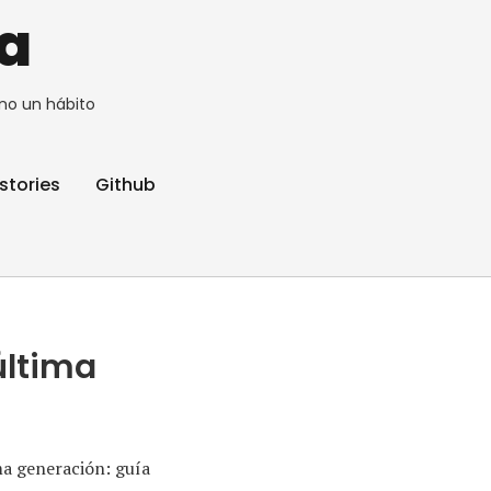
a
no un hábito
stories
Github
última
ma generación: guía