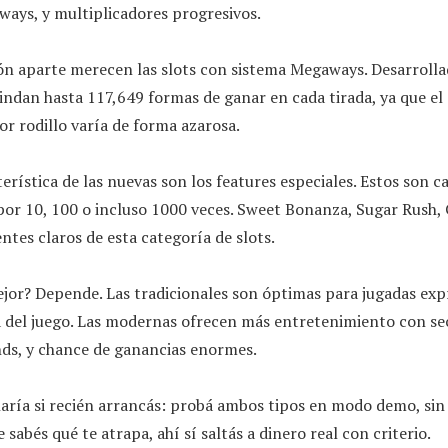
ways, y multiplicadores progresivos.
n aparte merecen las slots con sistema Megaways. Desarrolla
indan hasta 117,649 formas de ganar en cada tirada, ya que el
r rodillo varía de forma azarosa.
erística de las nuevas son los features especiales. Estos son ca
por 10, 100 o incluso 1000 veces. Sweet Bonanza, Sugar Rush,
tes claros de esta categoría de slots.
ejor? Depende. Las tradicionales son óptimas para jugadas exp
a del juego. Las modernas ofrecen más entretenimiento con sec
ds, y chance de ganancias enormes.
aría si recién arrancás: probá ambos tipos en modo demo, sin 
 sabés qué te atrapa, ahí sí saltás a dinero real con criterio.