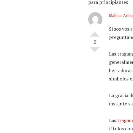
para principiantes
Mathias Arthu
Si sos vos 
preguntando
0
Las tragamo
generalment
herraduras.
símbolos e
La gracia d
instante sa
Las
tragam
títulos con