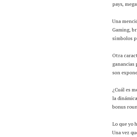
pays, mega
Una menció
Gaming, br
símbolos po
Otra caract
ganancias 
son exponen
¿Cuál es m
la dinámic
bonus roun
Lo que yo h
Una vez que