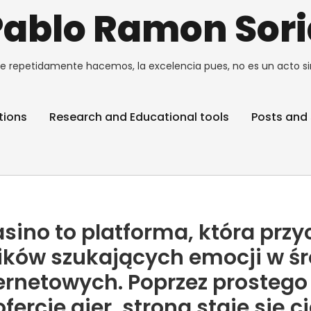
Pablo Ramon Sori
e repetidamente hacemos, la excelencia pues, no es un acto si
tions
Research and Educational tools
Posts and 
sino to platforma, która przy
ików szukających emocji w ś
ernetowych. Poprzez prostego 
ofercie gier, strona staje się 