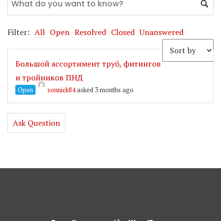
Filter:
All
Open
Resolved
Closed
Unanswered
Большой ассортимент труб, фитингов
и тройников ПНД
Open
sonnick84
asked 3 months ago
Ask Question