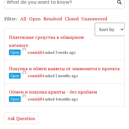
Filter:
All
Open
Resolved
Closed
Unanswered
Платежные средства в обширном
каталоге
Open
sonnick84
asked 3 weeks ago
Покупка и обмен валюты от знаменитого проекта
Open
sonnick84
asked 2 months ago
Обмен и покупка крипты – без проблем
Open
sonnick84
asked 4 months ago
Ask Question