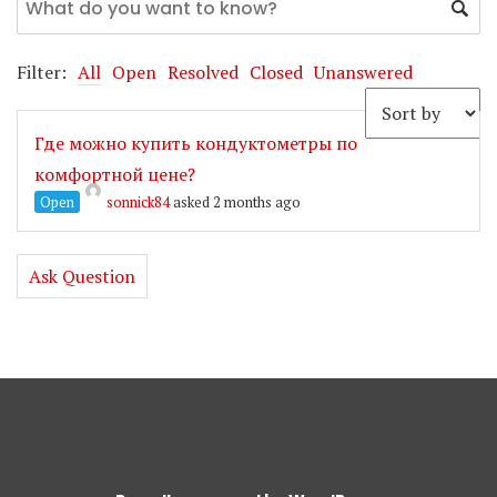
Filter:
All
Open
Resolved
Closed
Unanswered
Где можно купить кондуктометры по
комфортной цене?
Open
sonnick84
asked 2 months ago
Ask Question