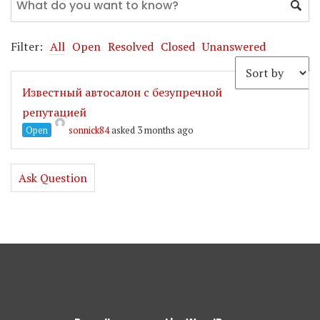
Filter:
All
Open
Resolved
Closed
Unanswered
Известный автосалон с безупречной
репутацией
Open
sonnick84
asked 3 months ago
Ask Question