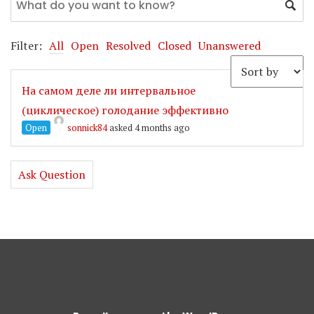
Filter:
All
Open
Resolved
Closed
Unanswered
На самом деле ли интервальное
(циклическое) голодание эффективно
Open
sonnick84
asked 4 months ago
Ask Question