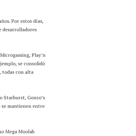
ños. Por estos días,
e desarrolladores
, Microgaming, Play’n
ejemplo, se consolidó
 todas con alta
mo Starburst, Gonzo’s
o se mantienen entre
como Mega Moolah