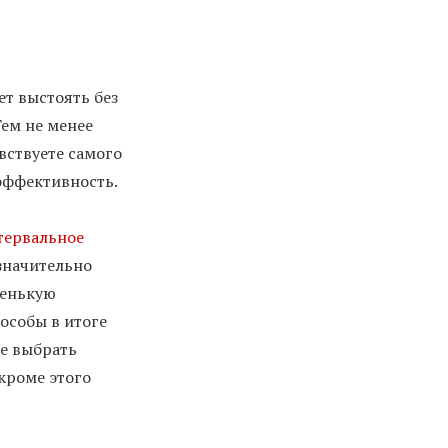
ет выстоять без
Тем не менее
вствуете самого
 эффективность.
тервальное
значительно
ленькую
особы в итоге
ие выбрать
 кроме этого