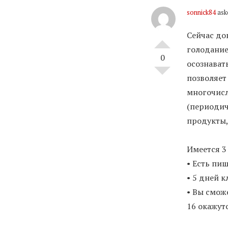
sonnick84
ask
Сейчас до
голодание
0
осознават
позволяет 
многочисл
(периодич
продукты,
Имеется 3
• Есть пи
• 5 дней к
• Вы смож
16 окажут