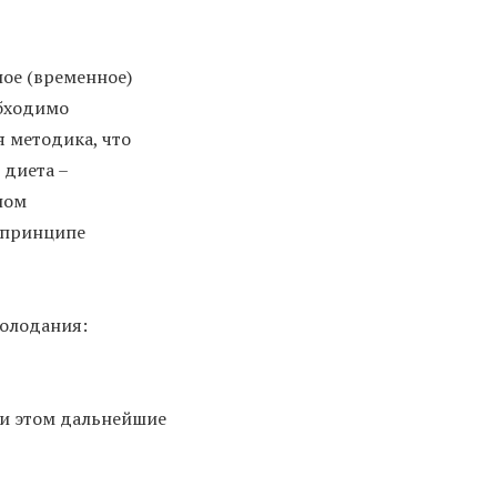
ое (временное)
обходимо
я методика, что
 диета –
ном
 принципе
голодания:
ри этом дальнейшие