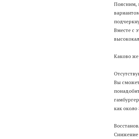
Поясним, 
вариантом
подчеркну
Вместе с 
высокока
Каково же
Отсутству
Вы сможет
понадобит
гамбургер
как около 
Восстанов
Снижение в