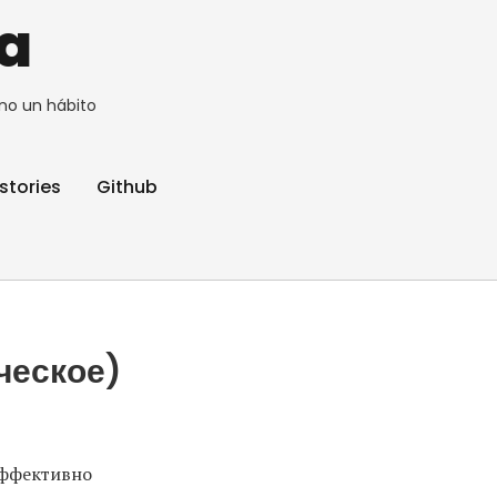
a
no un hábito
stories
Github
ческое)
эффективно