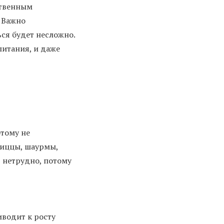
ственным
. Важно
ься будет несложно.
питания, и даже
этому не
пиццы, шаурмы,
т нетрудно, потому
иводит к росту