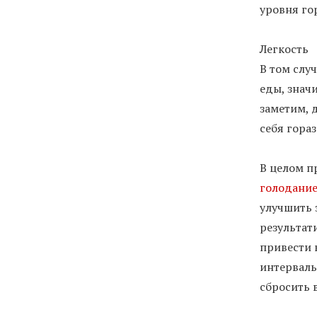
уровня го
Легкость
В том случ
еды, знач
заметим, 
себя гора
В целом п
голодани
улучшить 
результат
привести 
интерваль
сбросить в