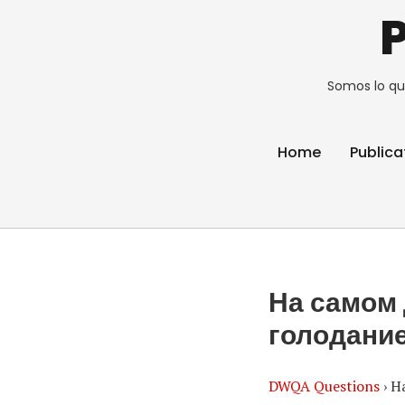
Somos lo qu
Home
Publica
На самом 
голодани
DWQA Questions
›
Н