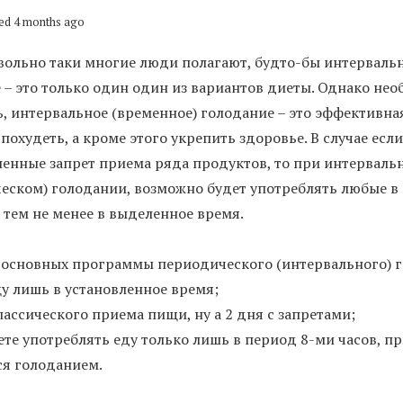
ed 4 months ago
вольно таки многие люди полагают, будто-бы интервальн
 – это только один один из вариантов диеты. Однако не
ь, интервальное (временное) голодание – это эффективна
похудеть, а кроме этого укрепить здоровье. В случае если
енные запрет приема ряда продуктов, то при интерваль
еском) голодании, возможно будет употреблять любые в
 тем не менее в выделенное время.
 основных программы периодического (интервального) 
щу лишь в установленное время;
лассического приема пищи, ну а 2 дня с запретами;
ете употреблять еду только лишь в период 8-ми часов, п
ся голоданием.